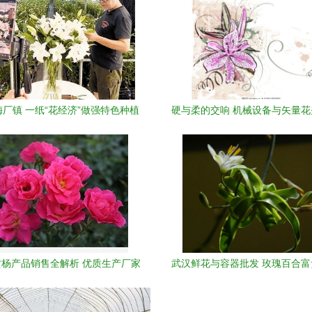
厂镇 一纸“花经济”做强特色种植
硬与柔的交响 机械设备与矢量
区
创意设计
杨产品销售全解析 优质生产厂家
武汉鲜花与容器批发 玫瑰百合
与价格参考
培玻璃瓶与家电一站式采