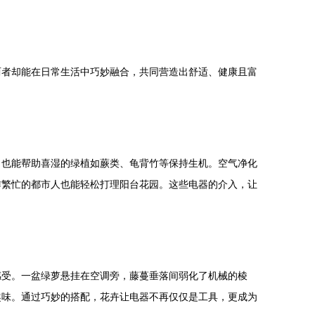
两者却能在日常生活中巧妙融合，共同营造出舒适、健康且富
，也能帮助喜湿的绿植如蕨类、龟背竹等保持生机。空气净化
作繁忙的都市人也能轻松打理阳台花园。这些电器的介入，让
感受。一盆绿萝悬挂在空调旁，藤蔓垂落间弱化了机械的棱
趣味。通过巧妙的搭配，花卉让电器不再仅仅是工具，更成为