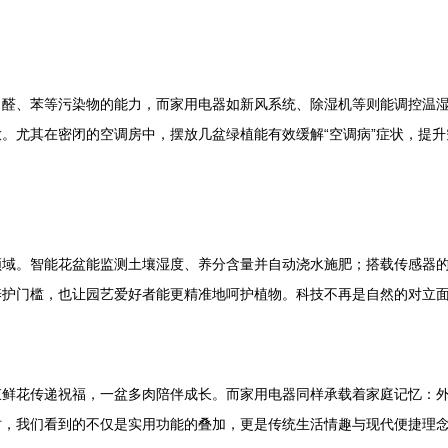
甲醛、苯等污染物的能力，而家用电器如新风系统、除湿机等则能调控温
。尤其在密闭的空调房中，摆放几盆绿植能有效缓解“空调病”症状，提
领域。智能花盆能监测土壤湿度、养分含量并自动浇水施肥；搭载传感器
养护门槛，也让园艺爱好者能更精准地呵护植物。科技不再是自然的对立
束鲜花传递祝福，一盆多肉陪伴成长。而家用电器同样承载着家庭记忆：
时，我们看到的不仅是实用功能的叠加，更是传统生活情趣与现代便捷理