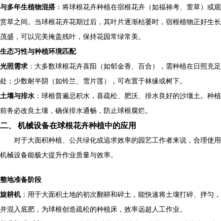
与多年生植物混搭
：将球根花卉种植在宿根花卉（如福禄考、萱草）或观
赏草之间。当球根花卉花期过后，其叶片逐渐枯萎时，宿根植物正好生长
茂盛，可以完美掩盖残叶，保持花园常绿常美。
生态习性与种植环境匹配
光照需求
：大多数球根花卉喜阳（如郁金香、百合），需种植在日照充足
处；少数耐半阴（如铃兰、雪片莲），可布置于林缘或树下。
土壤与排水
：球根普遍忌积水，喜疏松、肥沃、排水良好的沙壤土。种植
前务必改良土壤，确保排水通畅，防止球根腐烂。
二、 机械设备在球根花卉种植中的应用
对于大面积种植、公共绿化或追求效率的园艺工作者来说，合理使用
机械设备能极大提升作业质量与效率。
整地准备阶段
旋耕机
：用于大面积土地的初次翻耕和碎土，能快速将土壤打碎、拌匀，
并混入底肥，为球根创造疏松的种植床，效率远超人工作业。