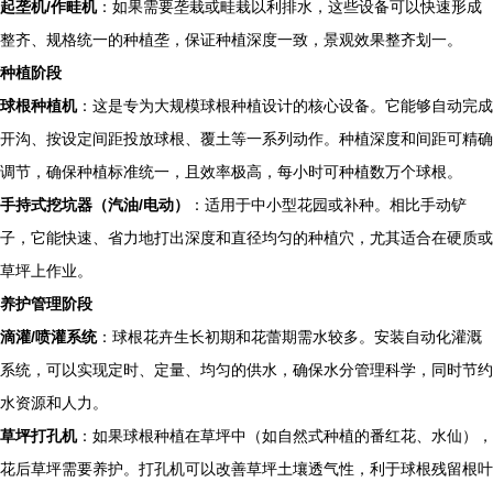
起垄机/作畦机
：如果需要垄栽或畦栽以利排水，这些设备可以快速形成
整齐、规格统一的种植垄，保证种植深度一致，景观效果整齐划一。
种植阶段
球根种植机
：这是专为大规模球根种植设计的核心设备。它能够自动完成
开沟、按设定间距投放球根、覆土等一系列动作。种植深度和间距可精确
调节，确保种植标准统一，且效率极高，每小时可种植数万个球根。
手持式挖坑器（汽油/电动）
：适用于中小型花园或补种。相比手动铲
子，它能快速、省力地打出深度和直径均匀的种植穴，尤其适合在硬质或
草坪上作业。
养护管理阶段
滴灌/喷灌系统
：球根花卉生长初期和花蕾期需水较多。安装自动化灌溉
系统，可以实现定时、定量、均匀的供水，确保水分管理科学，同时节约
水资源和人力。
草坪打孔机
：如果球根种植在草坪中（如自然式种植的番红花、水仙），
花后草坪需要养护。打孔机可以改善草坪土壤透气性，利于球根残留根叶