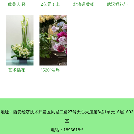
虞美人 轻
2亿元！上
北海道黄杨
武汉鲜花与
盈绽放的诗
海这个镇靠
产品销售全
容器批发
意画魂
侍弄花草实
解析 优质
玫瑰百合富
现高产
生产厂家与
贵竹，水培
出，“特色
价格参考
玻璃瓶与家
农产品”做
电一站式采
成了商品花
购
卉
艺术插花
“520”催热
价格、图片
鲜花经济
与报价指南
撞色花卉引
——探索新
领消费新风
浪家居网的
尚
地址：西安经济技术开发区凤城二路27号天心大厦第3栋1单元16层1602
花卉艺术世
室
界
电话：1896618**