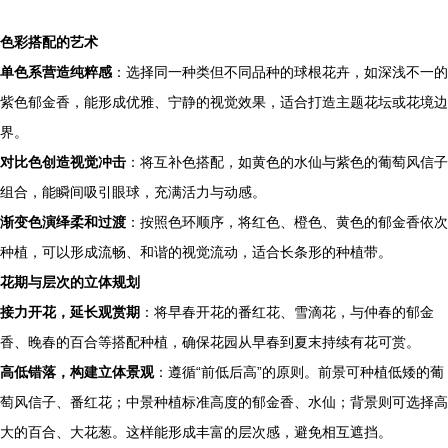
色彩搭配的艺术
单色系营造纯粹感
：选择同一种类但不同品种的球根花卉，如深浅不一的
紫色郁金香，能形成优雅、宁静的视觉效果，适合打造主题花坛或花境边
界。
对比色创造视觉冲击
：将互补色搭配，如黄色的水仙与紫色的葡萄风信子
组合，能瞬间吸引眼球，充满活力与动感。
渐变色演绎柔和过渡
：按照色环顺序，将红色、橙色、黄色的郁金香依次
种植，可以形成流畅、和谐的视觉流动，适合长条形的种植带。
花期与层次的立体规划
接力开花，延长观赏期
：将早春开花的番红花、雪滴花，与仲春的郁金
香、晚春的百合等搭配种植，确保花园从早春到夏末持续有花可赏。
高低错落，构建立体景观
：遵循“前低后高”的原则。前景可种植低矮的葡
萄风信子、番红花；中景种植标准高度的郁金香、水仙；背景则可选择高
大的百合、大花葱。这样能形成丰富的层次感，避免相互遮挡。