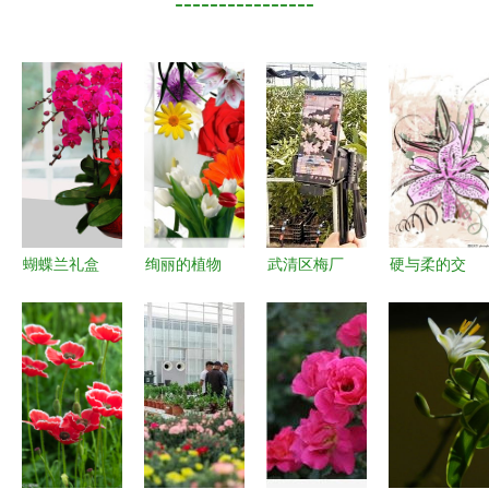
----------------
蝴蝶兰礼盒
绚丽的植物
武清区梅厂
硬与柔的交
大揭秘 如
画卷 探索
镇 一纸“花
响 机械设
何选购一台
花卉的审美
经济”做强
备与矢量花
不打烊
与故事
特色种植区
卉背景的创
的“提花
意设计
机”？