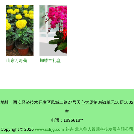
系列 世界
园林园艺学
菊花与机械
居室 花卉
工厂网中国
院赴湖北需
的交响
与家用电器
产品信息库
之生物科技
的和谐共存
中的缤纷之
开发有限公
选
司开展企业
调研与设备
优化探讨
山东万寿菊
蝴蝶兰礼盒
种植基地
大揭秘 如
优质杯苗批
何选购一台
发与盆苗供
不打烊
货一站式服
的“提花
地址：西安经济技术开发区凤城二路27号天心大厦第3栋1单元16层1602
务
机”？
室
电话：1896618**
Copyright © 2026
www.sxlrjg.com
花卉
北京鲁人景观科技发展有限公司