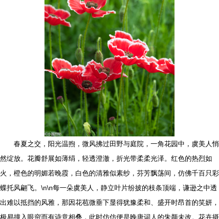
春夏之交，阳光温煦，微风拂过田野与庭院，一角花园中，虞美人悄
然绽放。花瓣舒展如薄绢，轻透澄澈，折光带柔柔光泽。红色的热烈如
火，橙色的明媚若晚霞，白色的清雅似素纱，芬芳飘荡间，仿佛千百只彩
蝶托风翩飞。\n\n每一朵虞美人，静立叶片纷披的枝条顶端，谦逊之中透
出难以抵挡的风雅，那因花苞微垂下显得犹豫柔和、盛开时昂首的笑妍，
极易撞入眼帘而有诗意相叠，此时仿仿便是晚唐词人的朱颜未改。花卉摄