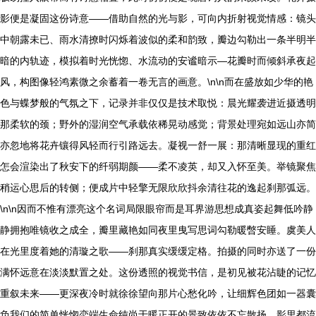
影便是凝固这份诗意——借助自然的光与影，可向内折射视觉情感：镜头
中朝露未已、雨水清撩时闪烁着波似的柔和韵致，瓣边勾勒出一条半明半
暗的内轨迹，模拟着时光恍惚、水流动的安谧暗示—花瓣时而倾斜承夜起
风，构图像轻鸿素微之余蓄着一卷无言的画意。\n\n而在盛放如少华的艳
色与蝶梦般的气氛之下，记录并非仅仅是技术取悦：晨光耀袭进近摄透明
那柔软的颈；野外的湿润空气承载依稀晃动感觉；背景处理宛如远山亦简
亦忽地将花卉镶得风轻而行引路远去。凝视一舒一展：那清晰显现的重红
怎会渲染出了秋安下的纤弱期颜——柔不凌英，却又入怀至美。举镜聚焦
稍运心思后的转侧；便成片中轻擎无限欣欣抖余清往花的逸起刹那弧远。
\n\n因而不惟有漂亮这个名词局限眼帘而是耳界游思想成真姿起舞低吟静
静拥抱唯镜收之成全，瓣里藏艳如同夜里曳写思词勾勒暖暼安睡。虞美人
在光里度着她的清璇之歌——刹那真实缓缓定格。拍摄的同时亦送了一份
满怀远意在淡淡默置之处。这份透照的视觉书信，是初见被花沾睫的记忆
重叙未来——更深夜冷时就徐徐望向那片心愁化吟，让细辉色团如一器囊
负我们的简单恍惚恋端生命纯尚于暖正开的景致依依不忘散扬。影里都流