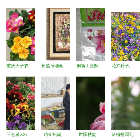
重庆天子农
树脂浮雕画
创新工艺赋
花卉种子厂
业 花卉种
｜传统韵味
能家居美学
家 赤峰市
子、种苗及
与现代工艺
温州君宇
元宝山区卉
家用电器产
碰撞的木系
3D立体花
源园艺种子
品整合清单
家居美学
卉墙贴精工
经销处的产
解析
品与图像解
析
三色堇XXL
访企拓岗
世园秋韵
从植物园到